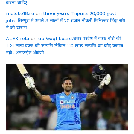
करना चाहिए
moloko18.ru
on
three years Tripura 20,000 govt
jobs: त्रिपुरा में अगले 3 सालों में 20 हज़ार नौकरी मिनिस्टर टिंकू रॉय
ने की घोषणा
ALEXfrota
on
up Waqf board:उत्तर प्रदेश में वक्फ बोर्ड की
1.21 लाख वक्फ की सम्पत्ति लेकिन 112 लाख सम्पत्ति का कोई कागज
नहीं- असरुद्दीन ओवैसी