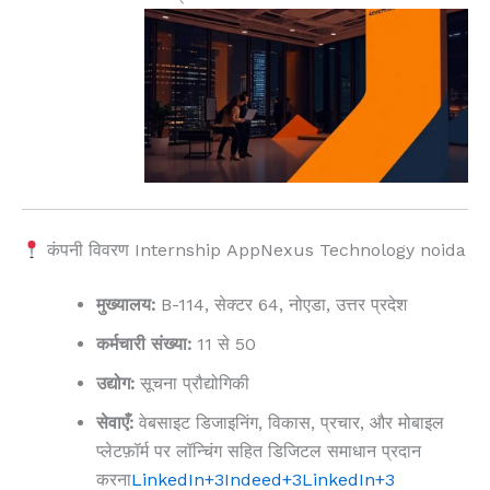
कंपनी विवरण Internship
AppNexus Technology noida
मुख्यालय:
B-114, सेक्टर 64, नोएडा, उत्तर प्रदेश
कर्मचारी संख्या:
11 से 50
उद्योग:
सूचना प्रौद्योगिकी
सेवाएँ:
वेबसाइट डिजाइनिंग, विकास, प्रचार, और मोबाइल
प्लेटफ़ॉर्म पर लॉन्चिंग सहित डिजिटल समाधान प्रदान
करना
LinkedIn
+3
Indeed
+3
LinkedIn
+3