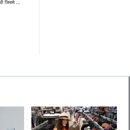
आल्हा और उदल अपनेजीवन में 52 लडाई लड़ी थी जिसमे पृथ्वी चौहान को जीवन दान दिया था माँ शारदा को आज भी पहला फूल चढाते है आल्हा