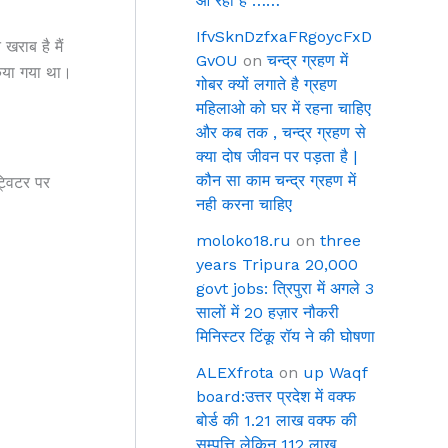
आ रहा है ……
IfvSknDzfxaFRgoycFxD
 खराब है मैं
GvOU
on
चन्द्र ग्रहण में
किया गया था।
गोबर क्यों लगाते है ग्रहण
महिलाओ को घर में रहना चाहिए
और कब तक , चन्द्र ग्रहण से
क्या दोष जीवन पर पड़ता है |
कौन सा काम चन्द्र ग्रहण में
्विटर पर
नही करना चाहिए
moloko18.ru
on
three
years Tripura 20,000
govt jobs: त्रिपुरा में अगले 3
सालों में 20 हज़ार नौकरी
मिनिस्टर टिंकू रॉय ने की घोषणा
ALEXfrota
on
up Waqf
board:उत्तर प्रदेश में वक्फ
बोर्ड की 1.21 लाख वक्फ की
सम्पत्ति लेकिन 112 लाख