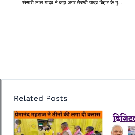
खेसारी लाल यादव ने कहा अगर तेज्श्वी यादव बिहार के मुख्यमंत्री बने तो आग लगा देंगे khesarilal yadav spot tejshwi yadav
Related Posts