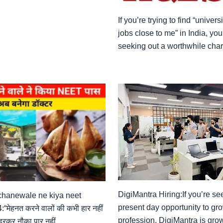
If you’re trying to find “univers
jobs close to me” in India, you’
seeking out a worthwhile char
DigiMantra Hiring:If you’re se
hanewale ne kiya neet
present day opportunity to gro
“मेहनत करने वालों की कभी हार नहीं
profession, DigiMantra is grow
 डरकर नौका पार नहीं…