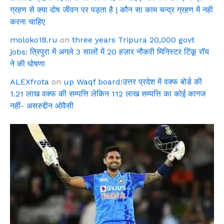
ग्रहण से क्या दोष जीवन पर पड़ता है | कौन सा काम चन्द्र ग्रहण में नही
करना चाहिए
moloko18.ru
on
three years Tripura 20,000 govt
jobs: त्रिपुरा में अगले 3 सालों में 20 हज़ार नौकरी मिनिस्टर टिंकू रॉय
ने की घोषणा
ALEXfrota
on
up Waqf board:उत्तर प्रदेश में वक्फ बोर्ड की
1.21 लाख वक्फ की सम्पत्ति लेकिन 112 लाख सम्पत्ति का कोई कागज
नहीं- असरुद्दीन ओवैसी