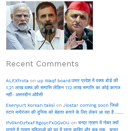
Recent Comments
ALEXfrota
on
up Waqf board:उत्तर प्रदेश में वक्फ बोर्ड की
1.21 लाख वक्फ की सम्पत्ति लेकिन 112 लाख सम्पत्ति का कोई कागज
नहीं- असरुद्दीन ओवैसी
Esenyurt korsan taksi
on
Jiostar coming soon जिओ
स्टार मनोरंजन की दुनिया को बेहतर बनाने के लिए लेकर आ रहा है ……
IfvSknDzfxaFRgoycFxDGvOU
on
चन्द्र ग्रहण में गोबर क्यों
लगाते है ग्रहण महिलाओ को घर में रहना चाहिए और कब तक , चन्द्र