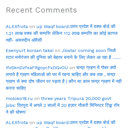
Recent Comments
ALEXfrota
on
up Waqf board:उत्तर प्रदेश में वक्फ बोर्ड की
1.21 लाख वक्फ की सम्पत्ति लेकिन 112 लाख सम्पत्ति का कोई कागज
नहीं- असरुद्दीन ओवैसी
Esenyurt korsan taksi
on
Jiostar coming soon जिओ
स्टार मनोरंजन की दुनिया को बेहतर बनाने के लिए लेकर आ रहा है ……
IfvSknDzfxaFRgoycFxDGvOU
on
चन्द्र ग्रहण में गोबर क्यों
लगाते है ग्रहण महिलाओ को घर में रहना चाहिए और कब तक , चन्द्र
ग्रहण से क्या दोष जीवन पर पड़ता है | कौन सा काम चन्द्र ग्रहण में नही
करना चाहिए
moloko18.ru
on
three years Tripura 20,000 govt
jobs: त्रिपुरा में अगले 3 सालों में 20 हज़ार नौकरी मिनिस्टर टिंकू रॉय
ने की घोषणा
ALEXfrota
on
up Waqf board:उत्तर प्रदेश में वक्फ बोर्ड की