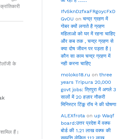
आ रहा है ……
 क्रांतिकारी
IfvSknDzfxaFRgoycFxD
GvOU
on
चन्द्र ग्रहण में
गोबर क्यों लगाते है ग्रहण
महिलाओ को घर में रहना चाहिए
और कब तक , चन्द्र ग्रहण से
क्या दोष जीवन पर पड़ता है |
कौन सा काम चन्द्र ग्रहण में
नही करना चाहिए
ोलॉजी के
moloko18.ru
on
three
years Tripura 20,000
govt jobs: त्रिपुरा में अगले 3
सालों में 20 हज़ार नौकरी
ak
मिनिस्टर टिंकू रॉय ने की घोषणा
ALEXfrota
on
up Waqf
board:उत्तर प्रदेश में वक्फ
बोर्ड की 1.21 लाख वक्फ की
 शामिल हैं।
सम्पत्ति लेकिन 112 लाख