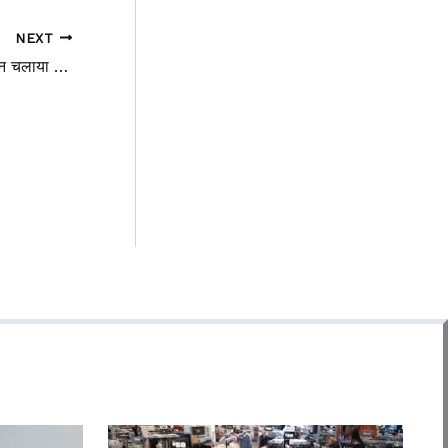
NEXT
नॉएडा में जिला आबकारी विभाग ने सघन अभियान चलाया अबैध शराब,कालाबाजारी को रोकने के लिए जाच अभियान सघन