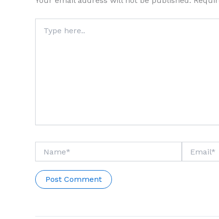
Your email address will not be published.
Requir
Type
here..
Name*
Email*