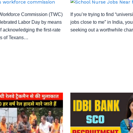
Workforce Commission (TWC)
If you’re trying to find “univers
elebrated Labor Day by means
jobs close to me” in India, you’
f acknowledging the first-rate
seeking out a worthwhile char
ns of Texans…