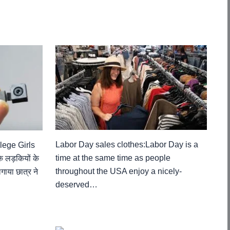
Labor Day sales clothes:Labor Day is a
lege Girls
time at the same time as people
ड़कियों के
throughout the USA enjoy a nicely-
गाया छात्र ने
deserved…