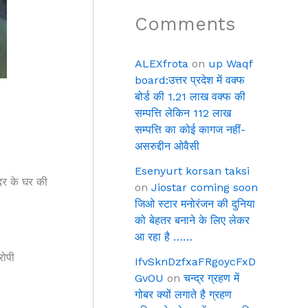
Comments
ALEXfrota
on
up Waqf
board:उत्तर प्रदेश में वक्फ
बोर्ड की 1.21 लाख वक्फ की
सम्पत्ति लेकिन 112 लाख
सम्पत्ति का कोई कागज नहीं-
असरुद्दीन ओवैसी
Esenyurt korsan taksi
दर के घर की
on
Jiostar coming soon
जिओ स्टार मनोरंजन की दुनिया
को बेहतर बनाने के लिए लेकर
आ रहा है ……
रोपी
IfvSknDzfxaFRgoycFxD
GvOU
on
चन्द्र ग्रहण में
गोबर क्यों लगाते है ग्रहण