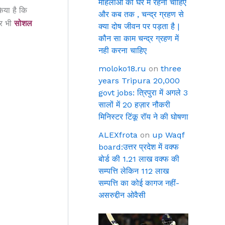
महिलाओ को घर में रहना चाहिए
िया है कि
और कब तक , चन्द्र ग्रहण से
कर भी
सोशल
क्या दोष जीवन पर पड़ता है |
कौन सा काम चन्द्र ग्रहण में
नही करना चाहिए
moloko18.ru
on
three
years Tripura 20,000
govt jobs: त्रिपुरा में अगले 3
सालों में 20 हज़ार नौकरी
मिनिस्टर टिंकू रॉय ने की घोषणा
ALEXfrota
on
up Waqf
board:उत्तर प्रदेश में वक्फ
बोर्ड की 1.21 लाख वक्फ की
सम्पत्ति लेकिन 112 लाख
सम्पत्ति का कोई कागज नहीं-
असरुद्दीन ओवैसी