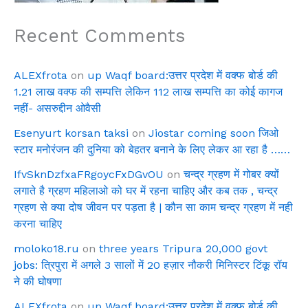
Recent Comments
ALEXfrota
on
up Waqf board:उत्तर प्रदेश में वक्फ बोर्ड की
1.21 लाख वक्फ की सम्पत्ति लेकिन 112 लाख सम्पत्ति का कोई कागज
नहीं- असरुद्दीन ओवैसी
Esenyurt korsan taksi
on
Jiostar coming soon जिओ
स्टार मनोरंजन की दुनिया को बेहतर बनाने के लिए लेकर आ रहा है ……
IfvSknDzfxaFRgoycFxDGvOU
on
चन्द्र ग्रहण में गोबर क्यों
लगाते है ग्रहण महिलाओ को घर में रहना चाहिए और कब तक , चन्द्र
ग्रहण से क्या दोष जीवन पर पड़ता है | कौन सा काम चन्द्र ग्रहण में नही
करना चाहिए
moloko18.ru
on
three years Tripura 20,000 govt
jobs: त्रिपुरा में अगले 3 सालों में 20 हज़ार नौकरी मिनिस्टर टिंकू रॉय
ने की घोषणा
ALEXfrota
on
up Waqf board:उत्तर प्रदेश में वक्फ बोर्ड की