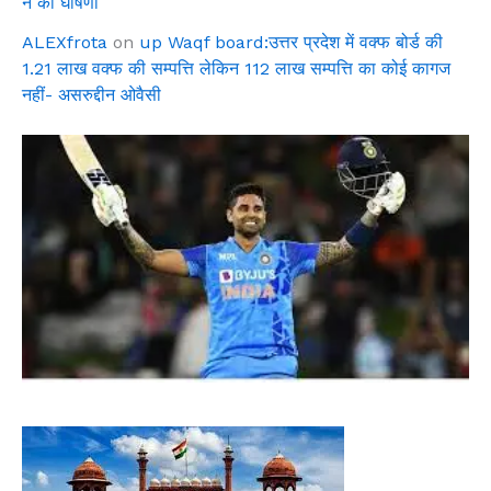
ने की घोषणा
ALEXfrota
on
up Waqf board:उत्तर प्रदेश में वक्फ बोर्ड की
1.21 लाख वक्फ की सम्पत्ति लेकिन 112 लाख सम्पत्ति का कोई कागज
नहीं- असरुद्दीन ओवैसी